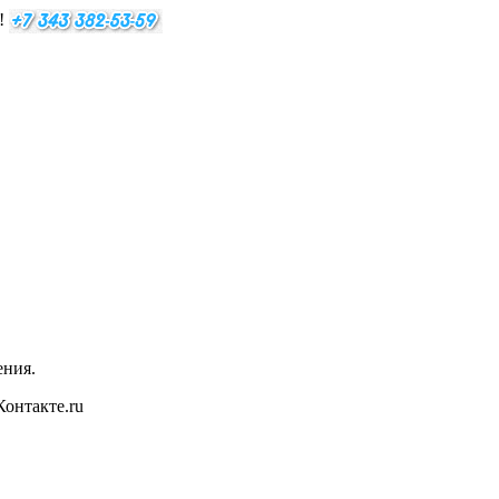
е!
ения.
онтакте.ru