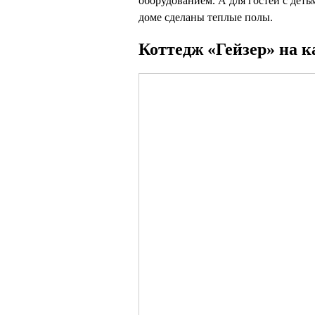
оборудованием. А д
ля гостей с дет
доме сделаны теплые полы.
Коттедж «Гейзер» на к