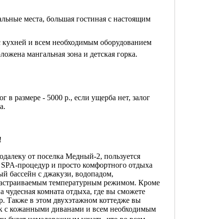
альные места, б
ольшая гостиная с настоящим
 с кухней и всем необходимым оборудованием
ложена мангальная зона и детская горка.
г в размере - 5000 р., если ущерба нет, залог
а.
!
одалеку от поселка Медный-2, пользуется
 SPA-процедур и просто комфортного отдыха
ый бассейн с джакузи, водопадом,
настраиваемым температурным режимом. Кроме
а чудесная комната отдыха, где вы сможете
р. Также в этом двухэтажном коттедже вы
ек с кожанными диванами и всем необходимым