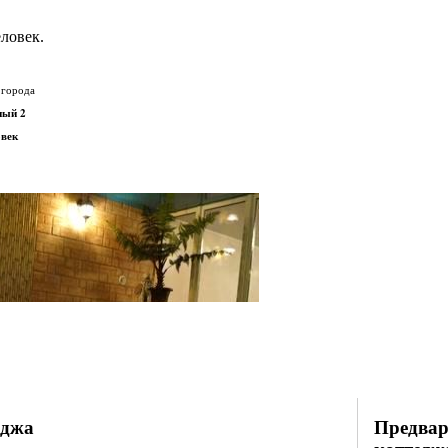
ловек.
 города
ный 2
овек
.
.
еджа
Предвар