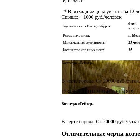
руб./сутки
* В выходные цена указана за 12 че
Свыше: + 1000 руб./человек.
0 км.
Удаленность от Екатеринбурга:
в черте
Рядом находится:
п. Мед
Максимальная вместимость:
25 чел
Количество спальных мест:
25
Коттедж «Гейзер»
В черте города. От 20000 руб./сутки
1
2
3
4
5
6
7
8
9
10
11
12
13
14
15
16
17
18
19
Коттедж «Гейзер»
В черте города. От 20000 руб./сутки
Отличительные черты котт