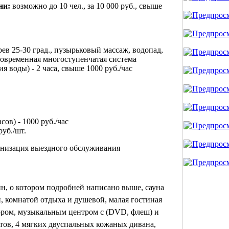
ни:
возможно до 10 чел., за 10 000 руб., свыше
ев 25-30 град., п
узырьковый массаж, в
одопад,
овременная многоступенчатая система
ия воды)
-
2 часа, свыше 1000 руб./час
сов) - 1000 руб./час
руб./шт.
анизация выездного обслуживания
н, о котором подробней написано выше, с
ауна
, комнатой отдыха и душевой, м
алая гостиная
зором, музыкальным центром с (DVD, флеш) и
тов, 4 мягких двуспальных кожаных дивана,