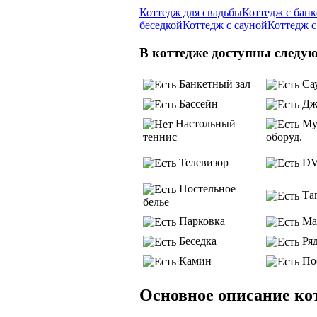
Коттедж для свадьбы
Коттедж с бан
беседкой
Коттедж с сауной
Коттедж с
В коттедже доступны следу
Банкетный зал
Са
Бассейн
Дж
Настольный
Му
теннис
оборуд.
Телевизор
D
Постельное
Та
белье
Парковка
Ма
Беседка
Ряд
Камин
По
Основное описание ко