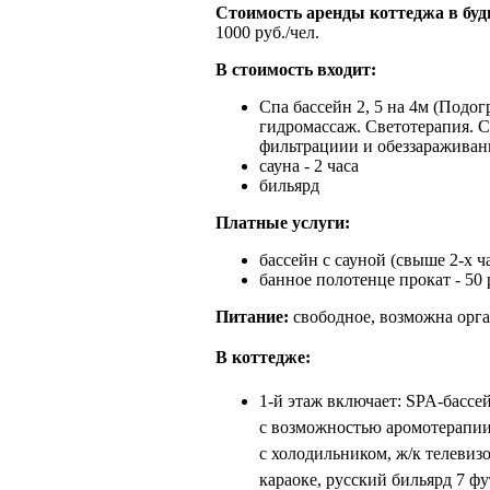
Стоимость аренды коттеджа в буд
1000 руб./чел.
В стоимость входит:
Спа бассейн 2, 5 на 4м (Подогр
гидромассаж.
Светотерапия.
С
фильтрациии и обеззараживан
сауна - 2 часа
бильярд
Платные услуги:
бассейн с сауной
(свыше 2-х ча
банное полотенце прокат - 50 
Питание:
свободное, возможна орг
В коттедже:
1-й этаж включает:
SPA-бассей
с возможностью аромотерапии
с холодильником, ж/к телеви
караоке,
русский бильярд 7 фу