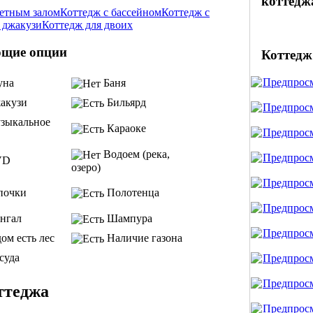
коттедж
кетным залом
Коттедж с бассейном
Коттедж с
 джакузи
Коттедж для двоих
ющие опции
Коттедж
уна
Баня
акузи
Бильярд
зыкальное
Караоке
Водоем (река,
VD
озеро)
почки
Полотенца
нгал
Шампура
ом есть лес
Наличие газона
суда
ттеджа