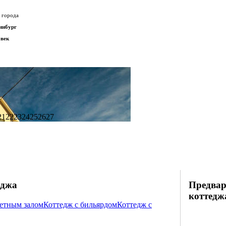
 города
инбург
овек
.
21
22
23
24
25
26
27
.
еджа
Предвар
коттедж
кетным залом
Коттедж с бильярдом
Коттедж с