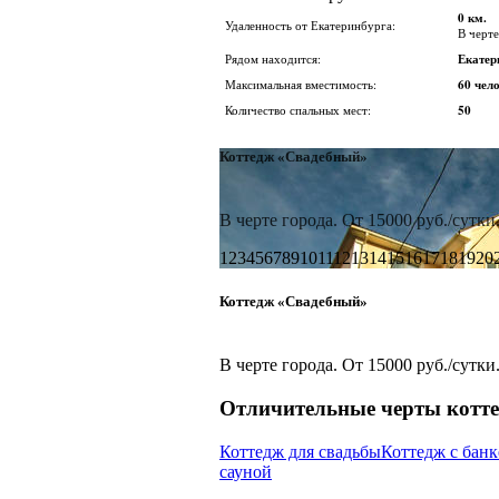
0 км.
Удаленность от Екатеринбурга:
В черте
Рядом находится:
Екатер
Максимальная вместимость:
60 чел
Количество спальных мест:
50
Коттедж «Свадебный»
В черте города. От 15000 руб./сутки
1
2
3
4
5
6
7
8
9
10
11
12
13
14
15
16
17
18
19
20
Коттедж «Свадебный»
В черте города. От 15000 руб./сутки
Отличительные черты котт
Коттедж для свадьбы
Коттедж с бан
сауной