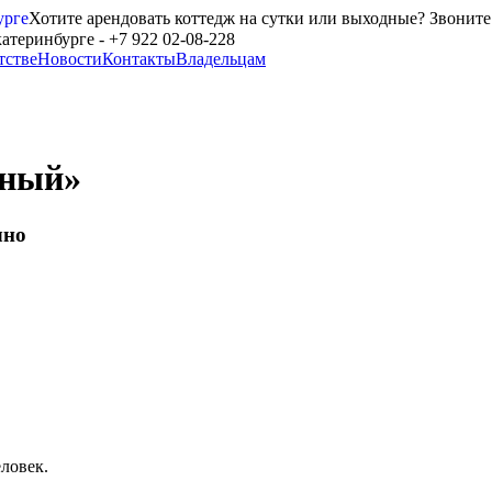
Хотите арендовать коттедж на сутки или выходные? Звоните
тстве
Новости
Контакты
Владельцам
бный»
чно
ловек.