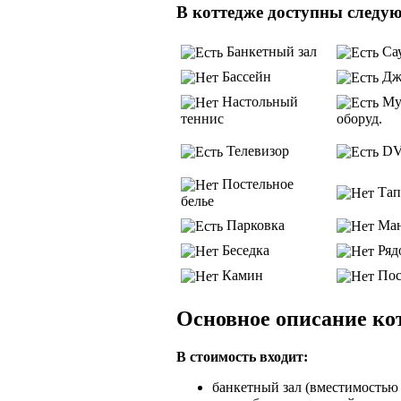
В коттедже доступны следу
Банкетный зал
Са
Бассейн
Дж
Настольный
Му
теннис
оборуд.
Телевизор
D
Постельное
Тап
белье
Парковка
Ман
Беседка
Рядо
Камин
Пос
Основное описание ко
В стоимость входит:
банкетный зал (вместимостью 