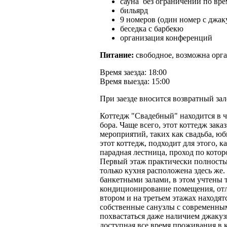
сауна без ограничений по вр
бильярд
9 номеров (один номер с джак
беседка с барбекю
организация конференций
Питание:
свободное, возможна орг
Время заезда: 18:00
Время выезда: 15:00
При заезде вносится возвратный зал
Коттедж "Свадебный" находится в ч
бора. Чаще всего, этот коттедж за
мероприятий, таких как свадьба, юб
этот коттедж, подходит для этого, к
парадная лестница, проход по котор
Первый этаж практически полность
только кухня расположена здесь же.
банкетными залами, в этом учтены
кондиционирование помещения, отл
втором и на третьем этажах находят
собственные санузлы с современны
похвастаться даже наличием джакузи
доступная все время проживания в к