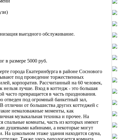
емени
узи)
анизация выездного обслуживание.
ог в размере 5000 руб.
ерте города Екатеринбурга в районе Соснового
казывают под проведение торжественных
илей, корпоратив. Рассчитанный на 60 человек,
ак нельзя лучше. Вход в коттедж - это большая
ой часто превращается в часть празднования.
ю отведен под огромный банкетный зал,
 В отличии от большиства других коттеджей с
 такие немаловажные моменты, как
ичная музыкальная техника и прочее. На
ся спальные комнаты, часть из которых имеют
ми душевыми кабинами, а некоторые могут
. На цокольном этаже здания находится сауна,
оттедже. Также здесь рапологается комната