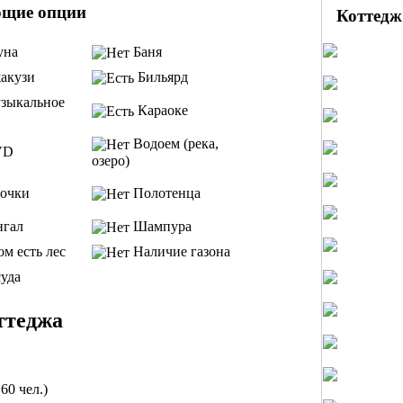
ющие опции
Коттедж
уна
Баня
акузи
Бильярд
зыкальное
Караоке
Водоем (река,
VD
озеро)
очки
Полотенца
гал
Шампура
м есть лес
Наличие газона
уда
ттеджа
60 чел.)